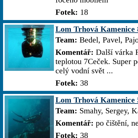
Fotek:
18
Lom Trhová Kamenice 8
Team:
Bedel, Pavel, Paj
Komentář:
Další várka F
teplotou 7Ceček. Super p
celý vodní svět ...
Fotek:
38
Lom Trhová Kamenice 5
Team:
Smahy, Sergey, Ka
Komentář:
po čištění, ne
Fotek:
38