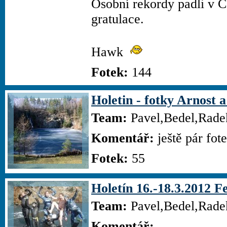
Osobní rekordy padli v 
gratulace.
Hawk
Fotek:
144
Holetin - fotky Arnost a
Team:
Pavel,Bedel,Rade
Komentář:
ještě pár fote
Fotek:
55
Holetín 16.-18.3.2012 F
Team:
Pavel,Bedel,Rade
Komentář: