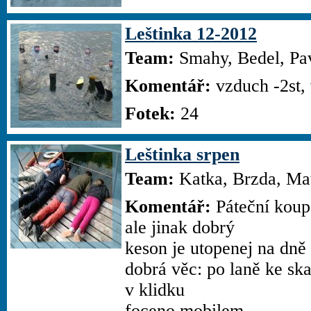
Leštinka 12-2012
Team:
Smahy, Bedel, Pav
Komentář:
vzduch -2st, 
Fotek:
24
Leštinka srpen
Team:
Katka, Brzda, Mate
Komentář:
Páteční koupá
ale jinak dobrý
keson je utopenej na dně
dobrá věc: po laně ke sk
v klidku
foceno mobilem