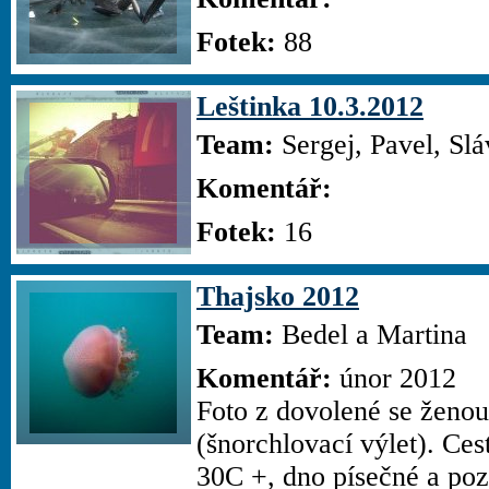
Fotek:
88
Leštinka 10.3.2012
Team:
Sergej, Pavel, Sl
Komentář:
Fotek:
16
Thajsko 2012
Team:
Bedel a Martina
Komentář:
únor 2012
Foto z dovolené se ženou
(šnorchlovací výlet). Ces
30C +, dno písečné a pozv