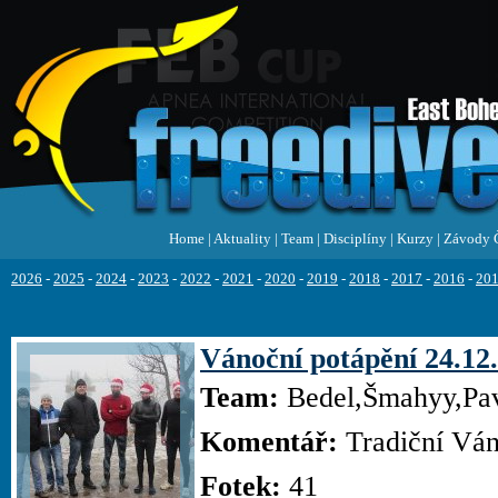
Home
|
Aktuality
|
Team
|
Disciplíny
|
Kurzy
|
Závody 
2026
-
2025
-
2024
-
2023
-
2022
-
2021
-
2020
-
2019
-
2018
-
2017
-
2016
-
20
Vánoční potápění 24.12
Team:
Bedel,Šmahyy,Pav
Komentář:
Tradiční Váno
Fotek:
41