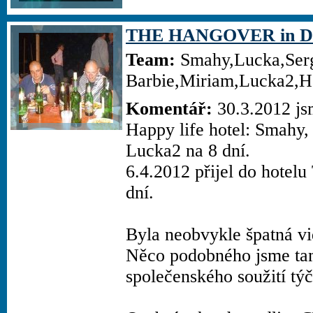
THE HANGOVER in Da
Team:
Smahy,Lucka,Serg
Barbie,Miriam,Lucka2,H
Komentář:
30.3.2012 js
Happy life hotel: Smahy,
Lucka2 na 8 dní.
6.4.2012 přijel do hotel
dní.
Byla neobvykle špatná vi
Něco podobného jsme tam
společenského soužití týče