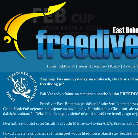
Home
|
Aktuality
|
Team
|
Disciplíny
|
Kurzy
|
Závody 
Zajímají Vás naše výsledky na soutěžích, chcete se s ná
freediving je?
Pak Vás tedy vítáme na stránkách našeho klubu
FREEDIV
Freediver East Bohemia je občanské sdružení, které má z
Čech. Společně nejenom trénujeme na bazénech v Pardubicích a Chrudimi, ale ta
dalekém zahraničí. Někteří z nás se pravidelně účastní soutěží ve freedivingu nej
Dva naši závodníci se zúčastnili i závodů Mistrovství světa AIDA. Právem tak mů
Pokud chcete také poznat svět ticha pod vodní hladinou a okusit stav bezdeší, n