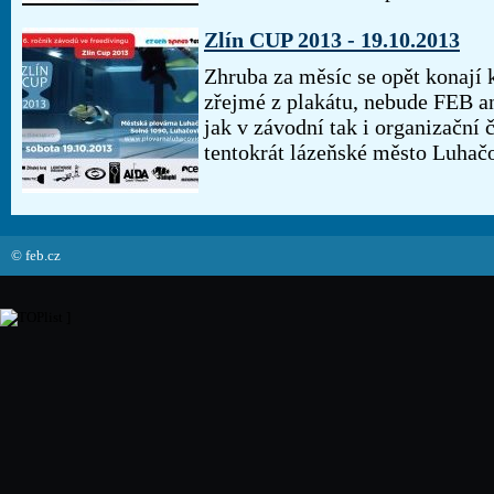
Zlín CUP 2013 - 19.10.2013
Zhruba za měsíc se opět konají 
zřejmé z plakátu, nebude FEB a
jak v závodní tak i organizační
tentokrát lázeňské město Luhačov
© feb.cz
]